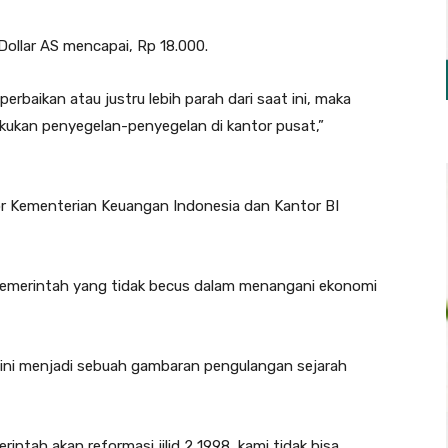
 Dollar AS mencapai, Rp 18.000.
erbaikan atau justru lebih parah dari saat ini, maka
kukan penyegelan-penyegelan di kantor pusat,”
tor Kementerian Keuangan Indonesia dan Kantor BI
a pemerintah yang tidak becus dalam menangani ekonomi
ri ini menjadi sebuah gambaran pengulangan sejarah
intah akan reformasi jilid 2 1998, kami tidak bisa