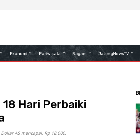
Ekonomi
Pariwisata
Ragam
JatengNewsTV
B
18 Hari Perbaiki
a
 Dollar AS mencapai, Rp 18.000.