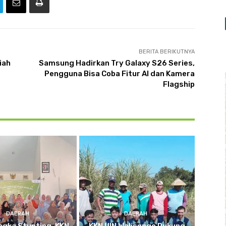
BERITA BERIKUTNYA
iah
Samsung Hadirkan Try Galaxy S26 Series,
Pengguna Bisa Coba Fitur AI dan Kamera
Flagship
DAERAH
DAERAH
ngka Stunting, KKN
KKN UIN Walisongo Dukung