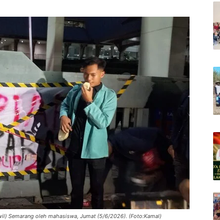
anwil) Semarang oleh mahasiswa, Jumat (5/6/2026). (Foto:Kamal)