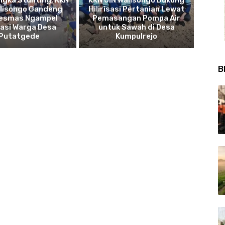
alisongo Gandeng
Hilirisasi Pertanian Lewat
esmas Ngampel
Pemasangan Pompa Air
asi Warga Desa
untuk Sawah di Desa
Putatgede
Kumpulrejo
B