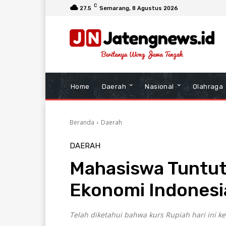
C
27.5
Semarang
, 8 Agustus 2026
Home
Daerah
Nasional
Olahraga
Beranda
Daerah
DAERAH
Mahasiswa Tuntut 
Ekonomi Indonesi
Telah diketahui bahwa kurs Rupiah hari ini ke