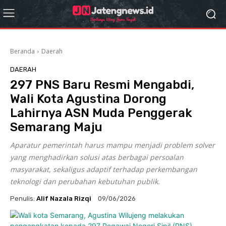
Beranda
Daerah
DAERAH
297 PNS Baru Resmi Mengabdi,
Wali Kota Agustina Dorong
Lahirnya ASN Muda Penggerak
Semarang Maju
Aparatur pemerintah harus mampu menjadi problem solver
yang menghadirkan solusi atas berbagai persoalan
masyarakat, sekaligus adaptif terhadap perkembangan
teknologi dan perubahan kebutuhan publik.
Penulis:
Alif Nazala Rizqi
09/06/2026