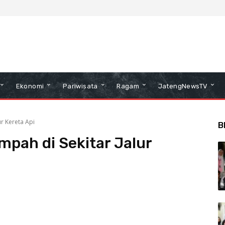
Ekonomi
Pariwisata
Ragam
JatengNewsTV
r Kereta Api
B
pah di Sekitar Jalur