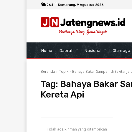
C
26.1
Semarang
, 9 Agustus 2026
Home
Daerah
Nasional
Olahraga
Beranda
Topik
Bahaya Bakar Sampah di Sekitar Jalu
Tag:
Bahaya Bakar Sam
Kereta Api
Tidak ada kiriman yang ditampilkan