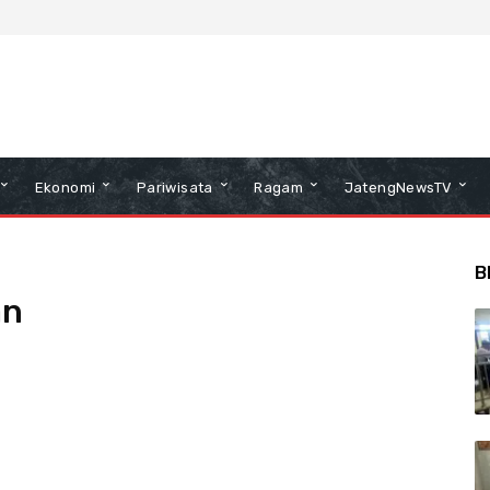
Ekonomi
Pariwisata
Ragam
JatengNewsTV
B
an