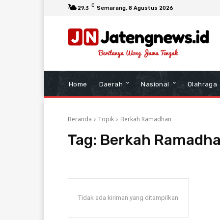
C
29.3
Semarang
, 8 Agustus 2026
Home
Daerah
Nasional
Olahraga
Beranda
Topik
Berkah Ramadhan
Tag:
Berkah Ramadh
Tidak ada kiriman yang ditampilkan