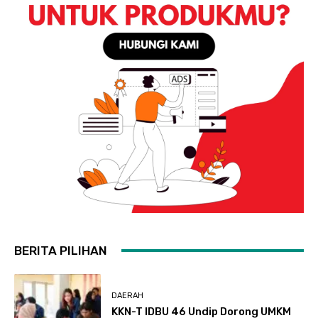
BERITA PILIHAN
DAERAH
KKN-T IDBU 46 Undip Dorong UMKM