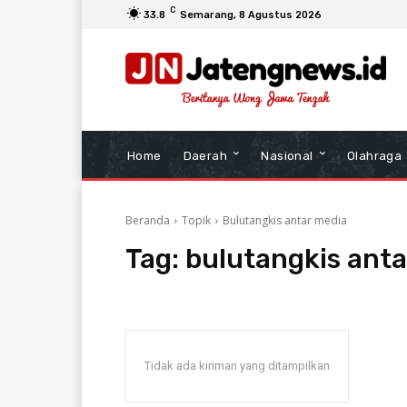
C
33.8
Semarang
, 8 Agustus 2026
Home
Daerah
Nasional
Olahraga
Beranda
Topik
Bulutangkis antar media
Tag:
bulutangkis ant
Tidak ada kiriman yang ditampilkan