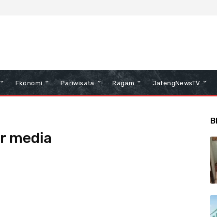
Ekonomi
Pariwisata
Ragam
JatengNewsTV
B
ar media