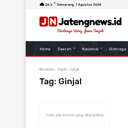
C
26.2
Semarang
, 7 Agustus 2026
Home
Daerah
Nasional
Olahraga
Beranda
Topik
Ginjal
Tag:
Ginjal
Tidak ada kiriman yang ditampilkan