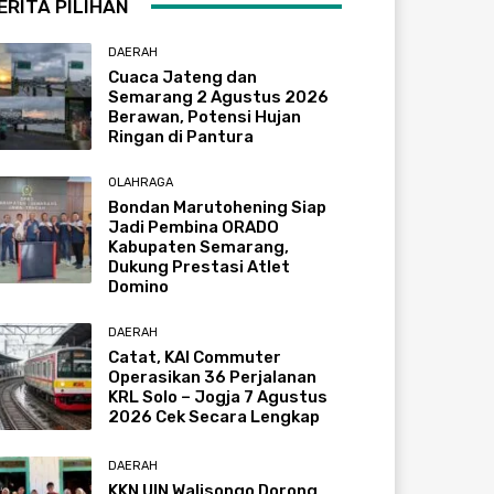
ERITA PILIHAN
DAERAH
Cuaca Jateng dan
Semarang 2 Agustus 2026
Berawan, Potensi Hujan
Ringan di Pantura
OLAHRAGA
Bondan Marutohening Siap
Jadi Pembina ORADO
Kabupaten Semarang,
Dukung Prestasi Atlet
Domino
DAERAH
Catat, KAI Commuter
Operasikan 36 Perjalanan
KRL Solo – Jogja 7 Agustus
2026 Cek Secara Lengkap
DAERAH
KKN UIN Walisongo Dorong