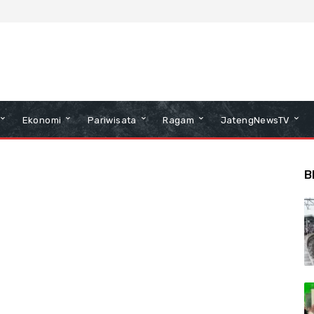
Ekonomi
Pariwisata
Ragam
JatengNewsTV
B