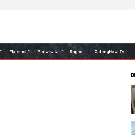
Ekonomi
Pariwisata
Ragam
JatengNewsTV
B