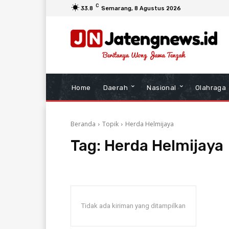
C
33.8
Semarang
, 8 Agustus 2026
Home
Daerah
Nasional
Olahraga
Beranda
Topik
Herda Helmijaya
Tag:
Herda Helmijaya
Tidak ada kiriman yang ditampilkan