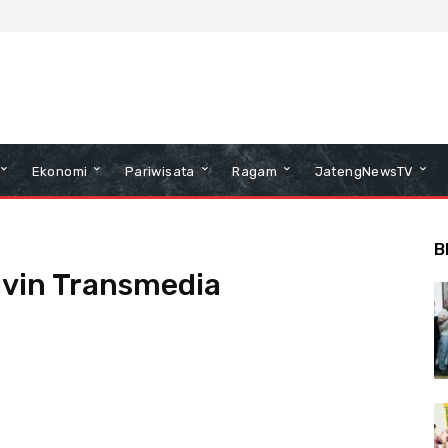
Ekonomi
Pariwisata
Ragam
JatengNewsTV
B
ivin Transmedia