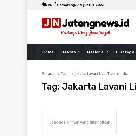
C
25
Semarang
, 7 Agustus 2026
Home
Daerah
Nasional
Olahraga
Beranda
Topik
Jakarta Lavani Livin Transmedia
Tag:
Jakarta Lavani L
Tidak ada kiriman yang ditampilkan