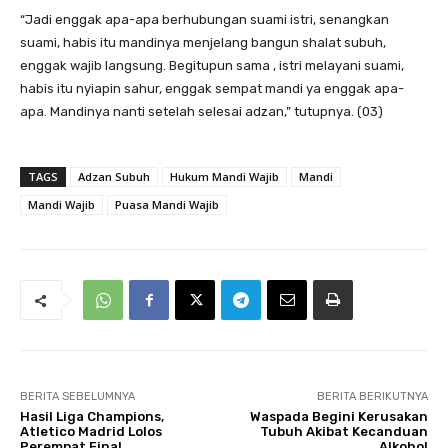
“Jadi enggak apa-apa berhubungan suami istri, senangkan
suami, habis itu mandinya menjelang bangun shalat subuh,
enggak wajib langsung. Begitupun sama , istri melayani suami,
habis itu nyiapin sahur, enggak sempat mandi ya enggak apa-
apa. Mandinya nanti setelah selesai adzan,” tutupnya. (03)
TAGS
Adzan Subuh
Hukum Mandi Wajib
Mandi
Mandi Wajib
Puasa Mandi Wajib
BERITA SEBELUMNYA
BERITA BERIKUTNYA
Hasil Liga Champions,
Waspada Begini Kerusakan
Atletico Madrid Lolos
Tubuh Akibat Kecanduan
Perempat Final
Alkohol