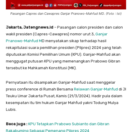
Pasangan Capres dan Cawapres Ganjar Pranowo-Mahfud MD. (Foto : Ist)
Jakarta, Jatengnews.id
– Pasangan calon presiden dan calon
wakil presiden (Capres-Cawapres) nomor urut 3,
Ganjar
Pranowo-Mahfud M
D menyatakan sikap terhadap hasil
rekapitulasi suara pemilihan presiden (Pilpres) 2024 yang telah
diputuskan Komisi Pemilihan Umum (KPU). Ganjar-Mahfud akan
menggugat putusan KPU yang memenangkan Prabowo Gibran
tersebut ke Mahkamah Konstitusi (MK).
Pernyataan itu disampaikan Ganjar-Mahfud saat menggelar
press conference di Rumah Bersama
Relawan Ganjar-Mahfud
di Jl
Teuku Umar Jakarta Pusat, Kamis (21/3/2024). Hadir pula dalam
kesempatan itu tim hukum Ganjar Mahfud yakni Todung Mulya
Lubis.
Baca juga :
KPU Tetapkan Prabowo Subianto dan Gibran
Rakabuming Sebagai Pemenang Pilpres 2024