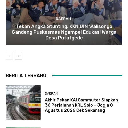
DAERAH
Tekan Angka Stunting, KKN UIN Walisongo
Gandeng Puskesmas Ngampel Edukasi Warga
Desa Putatgede
BERITA TERBARU
DAERAH
Akhir Pekan KAI Commuter Siapkan
36 Perjalanan KRL Solo – Jogja 8
Agustus 2026 Cek Sekarang