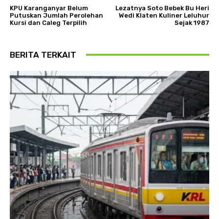
KPU Karanganyar Belum
Lezatnya Soto Bebek Bu Heri
Putuskan Jumlah Perolehan
Wedi Klaten Kuliner Leluhur
Kursi dan Caleg Terpilih
Sejak 1987
BERITA TERKAIT