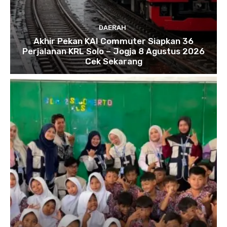
DAERAH
Akhir Pekan KAI Commuter Siapkan 36
Perjalanan KRL Solo – Jogja 8 Agustus 2026
Cek Sekarang