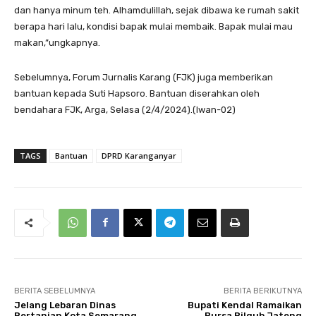
dan hanya minum teh. Alhamdulillah, sejak dibawa ke rumah sakit
berapa hari lalu, kondisi bapak mulai membaik. Bapak mulai mau
makan,”ungkapnya.
Sebelumnya, Forum Jurnalis Karang (FJK) juga memberikan
bantuan kepada Suti Hapsoro. Bantuan diserahkan oleh
bendahara FJK, Arga, Selasa (2/4/2024).(Iwan-02)
TAGS
Bantuan
DPRD Karanganyar
BERITA SEBELUMNYA
BERITA BERIKUTNYA
Jelang Lebaran Dinas
Bupati Kendal Ramaikan
Pertanian Kota Semarang
Bursa Pilgub Jateng