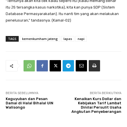
“Tentunya akan kita cek kalau seperti itu (kalau memang benar
itu JS tersangka kasus narkotika), kita kan punya SDP (Sistem
Database Permasyarakatan). Itu nanti tim yang akan melakukan
penelusuran,” tandasnya. (Kamal-02)
TAGS
kemenkumham jateng
lapas
napi
BERITA SEBELUMNYA
BERITA BERIKUTNYA
Keguyuban dan Pesan
Kenaikan Kurs Dollar dan
Damai di Halal Bihalal UIN
Kebijakan Tarif Lambat
Walisongo
Dinilai Persulit Usaha
Angkutan Penyeberangan