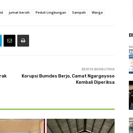
id
jumat bersih
Peduli Lingkungan
Sampah
Warga
B
BERITA BERIKUTNYA
rak
Korupsi Bumdes Berjo, Camat Ngargoyoso
Kembali Diperiksa