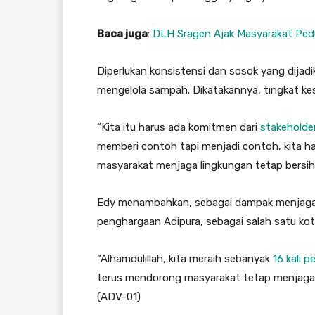
Baca juga
:
DLH Sragen Ajak Masyarakat Pedul
Diperlukan konsistensi dan sosok yang dijad
mengelola sampah. Dikatakannya, tingkat ke
“Kita itu harus ada komitmen dari
stakeholde
memberi contoh tapi menjadi contoh, kita h
masyarakat menjaga lingkungan tetap bersih,
Edy menambahkan, sebagai dampak menjaga k
penghargaan Adipura, sebagai salah satu kota 
“Alhamdulillah, kita meraih sebanyak
16 kali 
terus mendorong masyarakat tetap menjaga l
(ADV-01)