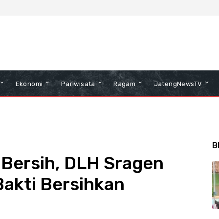
Ekonomi
Pariwisata
Ragam
JatengNewsTV
B
 Bersih, DLH Sragen
Bakti Bersihkan