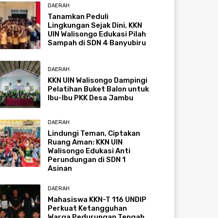
DAERAH
Tanamkan Peduli
Lingkungan Sejak Dini, KKN
UIN Walisongo Edukasi Pilah
Sampah di SDN 4 Banyubiru
DAERAH
KKN UIN Walisongo Dampingi
Pelatihan Buket Balon untuk
Ibu-Ibu PKK Desa Jambu
DAERAH
Lindungi Teman, Ciptakan
Ruang Aman: KKN UIN
Walisongo Edukasi Anti
Perundungan di SDN 1
Asinan
DAERAH
Mahasiswa KKN-T 116 UNDIP
Perkuat Ketangguhan
Warga Pedurungan Tengah