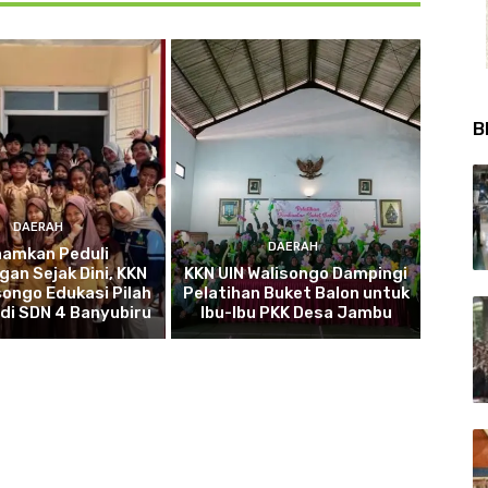
B
DAERAH
DAERAH
namkan Peduli
gan Sejak Dini, KKN
KKN UIN Walisongo Dampingi
songo Edukasi Pilah
Pelatihan Buket Balon untuk
di SDN 4 Banyubiru
Ibu-Ibu PKK Desa Jambu