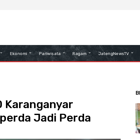
Ekonomi
Pariwisata
Ragam
JatengNewsTV
B
 Karanganyar
perda Jadi Perda