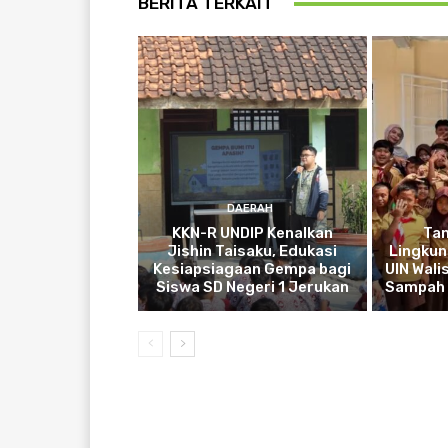
BERITA TERKAIT
DAERAH
KKN-R UNDIP Kenalkan
Ta
Jishin Taisaku, Edukasi
Lingkun
Kesiapsiagaan Gempa bagi
UIN Wali
Siswa SD Negeri 1 Jerukan
Sampah 