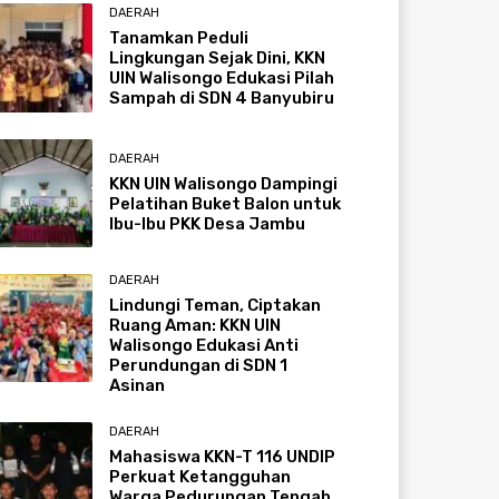
DAERAH
Tanamkan Peduli
Lingkungan Sejak Dini, KKN
UIN Walisongo Edukasi Pilah
Sampah di SDN 4 Banyubiru
DAERAH
KKN UIN Walisongo Dampingi
Pelatihan Buket Balon untuk
Ibu-Ibu PKK Desa Jambu
DAERAH
Lindungi Teman, Ciptakan
Ruang Aman: KKN UIN
Walisongo Edukasi Anti
Perundungan di SDN 1
Asinan
DAERAH
Mahasiswa KKN-T 116 UNDIP
Perkuat Ketangguhan
Warga Pedurungan Tengah