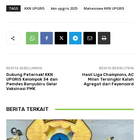
TAGS
KKN UPGRIS
kkn upgris 2025
Mahasiswa KKN UPGRIS
BERITA SEBELUMNYA
BERITA BERIKUTNYA
Dukung Peternak! KKN
Hasil Liga Champions, AC
UPGRIS Kelompok 34 dan
Milan Tersingkir Kalah
Pemdes Banyubiru Gelar
Agregat dari Feyenoord
Vaksinasi PMK
BERITA TERKAIT