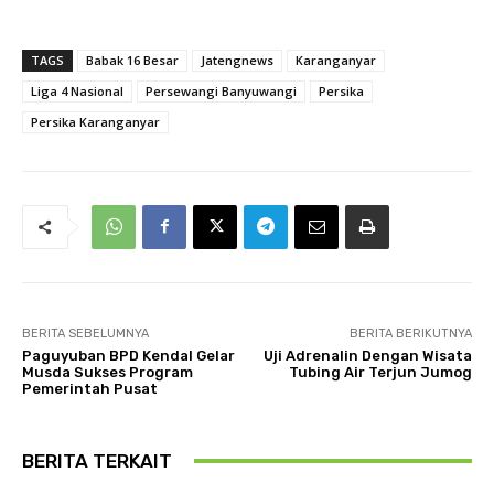
TAGS
Babak 16 Besar
Jatengnews
Karanganyar
Liga 4 Nasional
Persewangi Banyuwangi
Persika
Persika Karanganyar
BERITA SEBELUMNYA
BERITA BERIKUTNYA
Paguyuban BPD Kendal Gelar
Uji Adrenalin Dengan Wisata
Musda Sukses Program
Tubing Air Terjun Jumog
Pemerintah Pusat
BERITA TERKAIT