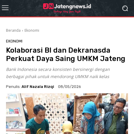
Beranda
Ekonomi
EKONOMI
Kolaborasi BI dan Dekranasda
Perkuat Daya Saing UMKM Jateng
Bank Indonesia secara konsisten bersinergi dengan
berbagai pihak untuk mendorong UMKM naik kelas
Penulis:
Alif Nazala Rizqi
08/05/2026