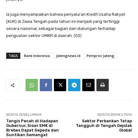
Ia juga menyampaikan bahwa penyaluran Kredit Usaha Rakyat
(KUR) di Jawa Tengah pada tahun ini menjadi yang tertinggi
secara nasional, sebagai bagian dari dukungan terhadap
penguatan sektor UMKM di daerah. (03)
TAGS
Bank Indonesia
Jatengnews.id
Pemprov Jateng
BERITA SEBELUMNYA
BERITA BERIKUTNYA
Tangis Pecah di Hadapan
Sektor Perbankan Tetap
Gubernur, Siswi SMK di
Tangguh di Tengah Gejolak
Brebes Dapat Sepeda dan
Global
Suntikan Semangat