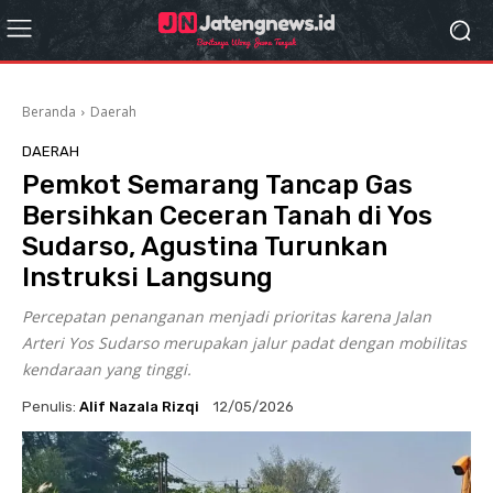
Beranda
Daerah
DAERAH
Pemkot Semarang Tancap Gas
Bersihkan Ceceran Tanah di Yos
Sudarso, Agustina Turunkan
Instruksi Langsung
Percepatan penanganan menjadi prioritas karena Jalan
Arteri Yos Sudarso merupakan jalur padat dengan mobilitas
kendaraan yang tinggi.
Penulis:
Alif Nazala Rizqi
12/05/2026