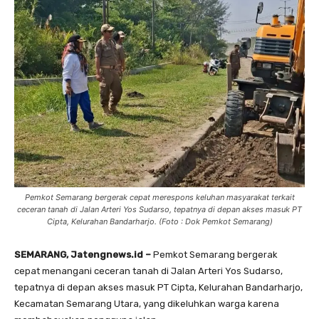
Pemkot Semarang bergerak cepat merespons keluhan masyarakat terkait
ceceran tanah di Jalan Arteri Yos Sudarso, tepatnya di depan akses masuk PT
Cipta, Kelurahan Bandarharjo. (Foto : Dok Pemkot Semarang)
SEMARANG, Jatengnews.id –
Pemkot Semarang bergerak
cepat menangani ceceran tanah di Jalan Arteri Yos Sudarso,
tepatnya di depan akses masuk PT Cipta, Kelurahan Bandarharjo,
Kecamatan Semarang Utara, yang dikeluhkan warga karena