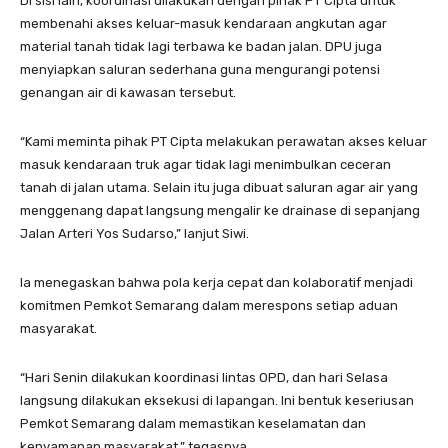
Di sisi lain, koordinasi dilakukan dengan pihak PT Cipta untuk
membenahi akses keluar-masuk kendaraan angkutan agar
material tanah tidak lagi terbawa ke badan jalan. DPU juga
menyiapkan saluran sederhana guna mengurangi potensi
genangan air di kawasan tersebut.
“Kami meminta pihak PT Cipta melakukan perawatan akses keluar
masuk kendaraan truk agar tidak lagi menimbulkan ceceran
tanah di jalan utama. Selain itu juga dibuat saluran agar air yang
menggenang dapat langsung mengalir ke drainase di sepanjang
Jalan Arteri Yos Sudarso,” lanjut Siwi.
Ia menegaskan bahwa pola kerja cepat dan kolaboratif menjadi
komitmen Pemkot Semarang dalam merespons setiap aduan
masyarakat.
“Hari Senin dilakukan koordinasi lintas OPD, dan hari Selasa
langsung dilakukan eksekusi di lapangan. Ini bentuk keseriusan
Pemkot Semarang dalam memastikan keselamatan dan
kenyamanan masyarakat,” tegasnya.