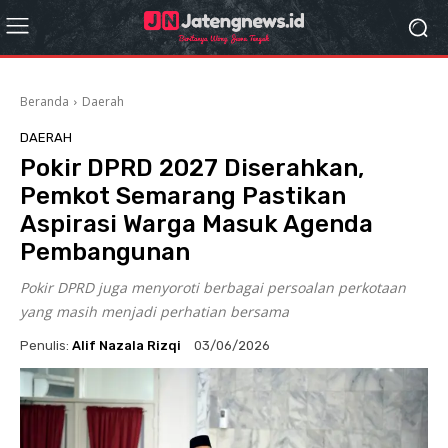
Beranda
Daerah
DAERAH
Pokir DPRD 2027 Diserahkan,
Pemkot Semarang Pastikan
Aspirasi Warga Masuk Agenda
Pembangunan
Pokir DPRD juga menyoroti berbagai persoalan perkotaan
yang masih menjadi perhatian bersama
Penulis:
Alif Nazala Rizqi
03/06/2026