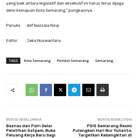
yang baik antara legislatif dan eksekutif ini harus terus dijaga
demi kemajuan Kota Semarang,” pungkasnya.
Penulis : Alif Nazzala Rizqi
Editor : Jaka Nuswantara
TAGS
Kota Semarang
Pemkot Semarang
Semarang
BERITA SEBELUMNYA
BERITA BERIKUTNYA
Baznas dan Polri Gelar
PSIS Semarang Resmi
Pelatihan Satpam, Buka
Pulangkan Hari Nur Yulianto,
Peluang Kerja Baru bagi
Targetkan Kebangkitan di