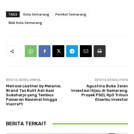
TAGS
Kota Semarang
Pemkot Semarang
Wali Kota Semarang
BERITA SEBELUMNYA
BERITA BERIKUTNYA
Melrose Leather by Melanie,
Agustina Buka Jalan
Brand Tas Kulit Asli Asal
Investasi Hijau di Semarang,
Sukoharjo yang Tembus
Proyek PSEL Rp3 Triliun
Pameran Nasional hingga
Diserbu Investor
Inacraft
BERITA TERKAIT