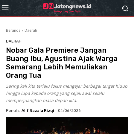
Beranda
Daerah
DAERAH
Nobar Gala Premiere Jangan
Buang Ibu, Agustina Ajak Warga
Semarang Lebih Memuliakan
Orang Tua
Sering kali kita terlalu fokus mengejar berbagai target hidup
hingga lupa kepada orang yang sejak awal selalu
memperjuangkan masa depan kita.
Penulis:
Alif Nazala Rizqi
04/06/2026