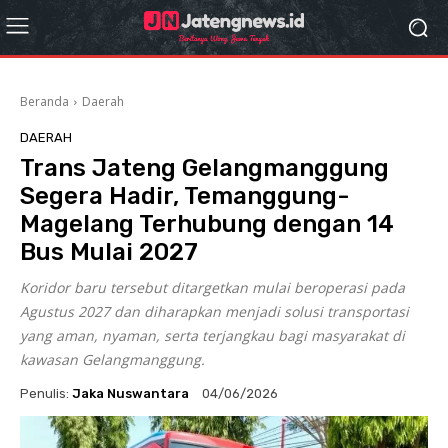
Beranda
Daerah
DAERAH
Trans Jateng Gelangmanggung
Segera Hadir, Temanggung-
Magelang Terhubung dengan 14
Bus Mulai 2027
Koridor baru tersebut ditargetkan mulai beroperasi pada
Agustus 2027 dan diharapkan menjadi solusi transportasi
yang aman, nyaman, serta terjangkau bagi masyarakat di
kawasan Gelangmanggung.
Penulis:
Jaka Nuswantara
04/06/2026