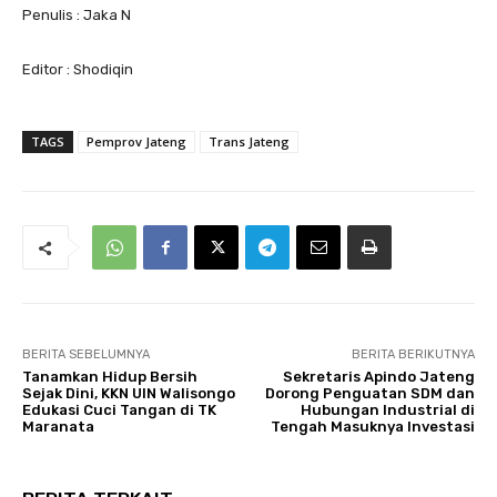
Penulis : Jaka N
Editor : Shodiqin
TAGS
Pemprov Jateng
Trans Jateng
BERITA SEBELUMNYA
BERITA BERIKUTNYA
Tanamkan Hidup Bersih
Sekretaris Apindo Jateng
Sejak Dini, KKN UIN Walisongo
Dorong Penguatan SDM dan
Edukasi Cuci Tangan di TK
Hubungan Industrial di
Maranata
Tengah Masuknya Investasi