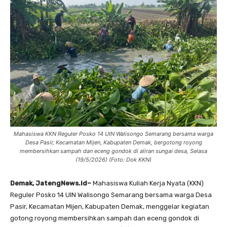
Mahasiswa KKN Reguler Posko 14 UIN Walisongo Semarang bersama warga
Desa Pasir, Kecamatan Mijen, Kabupaten Demak, bergotong royong
membersihkan sampah dan eceng gondok di aliran sungai desa, Selasa
(19/5/2026) (Foto: Dok KKN)
Demak, JatengNews.id–
Mahasiswa Kuliah Kerja Nyata (KKN)
Reguler Posko 14 UIN Walisongo Semarang bersama warga Desa
Pasir, Kecamatan Mijen, Kabupaten Demak, menggelar kegiatan
gotong royong membersihkan sampah dan eceng gondok di