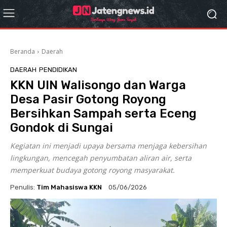
Beranda
Daerah
DAERAH
PENDIDIKAN
KKN UIN Walisongo dan Warga
Desa Pasir Gotong Royong
Bersihkan Sampah serta Eceng
Gondok di Sungai
Kegiatan ini menjadi upaya bersama menjaga kebersihan
lingkungan, mencegah penyumbatan aliran air, serta
memperkuat budaya gotong royong masyarakat.
Penulis:
Tim Mahasiswa KKN
05/06/2026