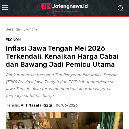
Beranda
Ekonomi
EKONOMI
Inflasi Jawa Tengah Mei 2026
Terkendali, Kenaikan Harga Cabai
dan Bawang Jadi Pemicu Utama
Bank Indonesia bersama Tim Pengendalian Inflasi Daerah
(TPID) Provinsi Jawa Tengah dan TPID kabupaten/kota se-
Jawa Tengah akan terus memperkuat koordinasi guna
menjaga stabilitas harga.
Penulis:
Alif Nazala Rizqi
06/06/2026