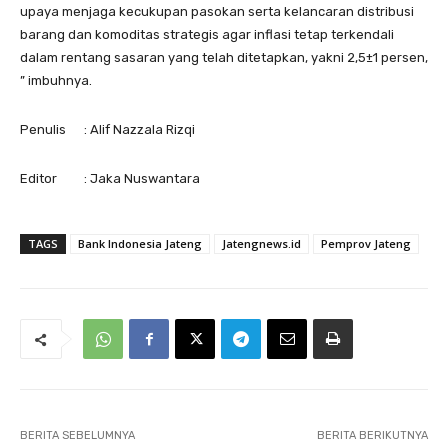
upaya menjaga kecukupan pasokan serta kelancaran distribusi
barang dan komoditas strategis agar inflasi tetap terkendali
dalam rentang sasaran yang telah ditetapkan, yakni 2,5±1 persen,
” imbuhnya.
Penulis : Alif Nazzala Rizqi
Editor : Jaka Nuswantara
TAGS
Bank Indonesia Jateng
Jatengnews.id
Pemprov Jateng
BERITA SEBELUMNYA
BERITA BERIKUTNYA