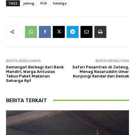
TAGS
jateng
PLN
Salatiga
BERITA SEBELUMNYA
BERITA BERIKUTNYA
Semangat Berbagi dari Bank
Safari Pesantren di Jateng,
Mandiri, Warga Antusias
Menag Nasaruddin Umar
Tebus Paket Makanan
Kunjungi Kendal dan Demak
Seharga Rp1
BERITA TERKAIT