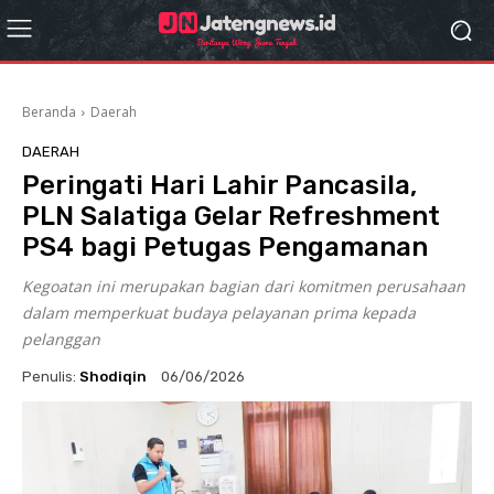
Beranda
Daerah
DAERAH
Peringati Hari Lahir Pancasila,
PLN Salatiga Gelar Refreshment
PS4 bagi Petugas Pengamanan
Kegoatan ini merupakan bagian dari komitmen perusahaan
dalam memperkuat budaya pelayanan prima kepada
pelanggan
Penulis:
Shodiqin
06/06/2026