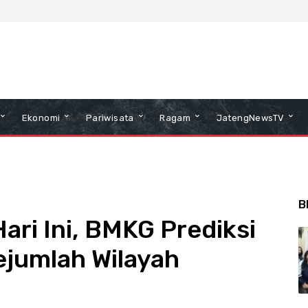
Ekonomi
Pariwisata
Ragam
JatengNewsTV
B
ri Ini, BMKG Prediksi
ejumlah Wilayah