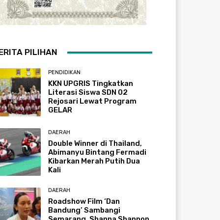
ERITA PILIHAN
PENDIDIKAN
KKN UPGRIS Tingkatkan
Literasi Siswa SDN 02
Rejosari Lewat Program
GELAR
DAERAH
Double Winner di Thailand,
Abimanyu Bintang Fermadi
Kibarkan Merah Putih Dua
Kali
DAERAH
Roadshow Film ‘Dan
Bandung’ Sambangi
Semarang, Shanna Shannon