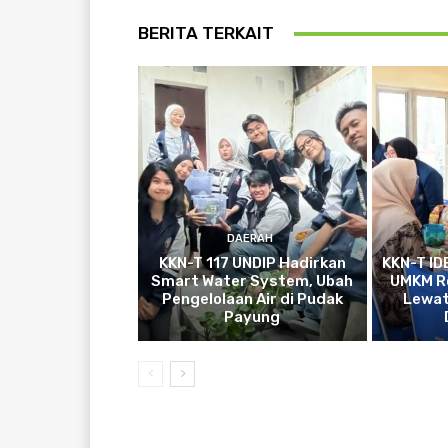
BERITA TERKAIT
DAERAH
KKN-T 117 UNDIP Hadirkan
KKN-T ID
Smart Water System, Ubah
UMKM Ro
Pengelolaan Air di Pudak
Lewat
Payung