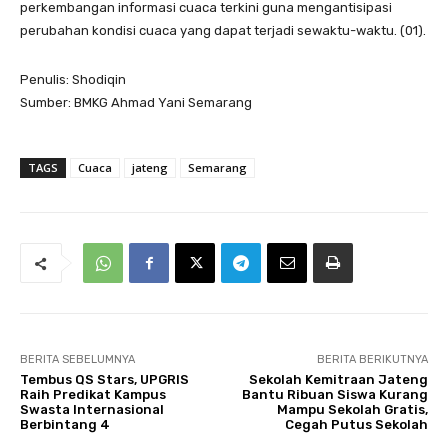
perkembangan informasi cuaca terkini guna mengantisipasi
perubahan kondisi cuaca yang dapat terjadi sewaktu-waktu. (01).
Penulis: Shodiqin
Sumber: BMKG Ahmad Yani Semarang
TAGS
Cuaca
jateng
Semarang
BERITA SEBELUMNYA
BERITA BERIKUTNYA
Tembus QS Stars, UPGRIS
Sekolah Kemitraan Jateng
Raih Predikat Kampus
Bantu Ribuan Siswa Kurang
Swasta Internasional
Mampu Sekolah Gratis,
Berbintang 4
Cegah Putus Sekolah