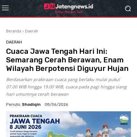
Beranda
Daerah
DAERAH
Cuaca Jawa Tengah Hari Ini:
Semarang Cerah Berawan, Enam
Wilayah Berpotensi Diguyur Hujan
Berdasarkan prakiraan cuaca yang berlaku mulai pukul
07.00 WIB hingga 19.00 WIB, cuaca pada pagi hingga siang
hari umumnya cerah berawan
Penulis:
Shodiqin
08/06/2026