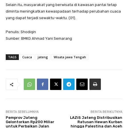
Selain itu, masyarakat yang berwisata di kawasan pantai tetap
diminta meningkatkan kewaspadaan terhadap perubahan cuaca
yang dapat terjadi sewaktu-waktu. (01).
Penulis: Shodiqin
Sumber: BMKG Ahmad Yani Semarang
TAGS
Cuaca
jateng
Wisata jawa Tengah
BERITA SEBELUMNYA
BERITA BERIKUTNYA
Pemprov Jateng
LAZiS Jateng Distribusikan
Gelontorkan Rp200 Miliar
Ratusan Hewan Kurban
untuk Perbaikan Jalan
hingga Palestina dan Aceh