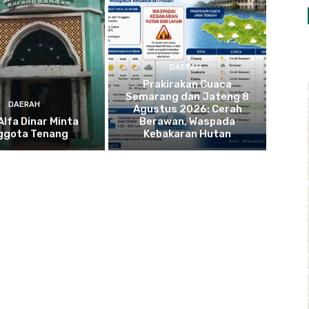
DAERAH
Prakirakan Cuaca
Semarang dan Jateng 8
DAERAH
Agustus 2026: Cerah
lfa Dinar Minta
Berawan, Waspada
ggota Tenang
Kebakaran Hutan