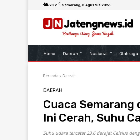
C
28.2
Semarang
, 8 Agustus 2026
Home
Daerah
Nasional
Olahraga
Beranda
Daerah
DAERAH
Cuaca Semarang d
Ini Cerah, Suhu Ca
Suhu udara tercatat 23,6 derajat Celsius de