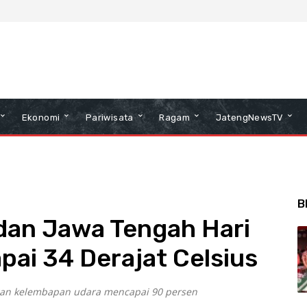
Ekonomi
Pariwisata
Ragam
JatengNewsTV
B
an Jawa Tengah Hari
pai 34 Derajat Celsius
ngan kelembapan udara mencapai 90 persen