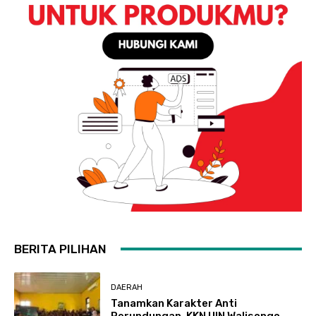
BERITA PILIHAN
DAERAH
Tanamkan Karakter Anti
Perundungan, KKN UIN Walisongo