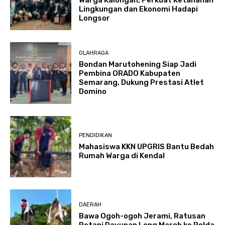
Lingkungan dan Ekonomi Hadapi
Longsor
OLAHRAGA
Bondan Marutohening Siap Jadi
Pembina ORADO Kabupaten
Semarang, Dukung Prestasi Atlet
Domino
PENDIDIKAN
Mahasiswa KKN UPGRIS Bantu Bedah
Rumah Warga di Kendal
DAERAH
Bawa Ogoh-ogoh Jerami, Ratusan
Petani Dayunan Long March ke Polda