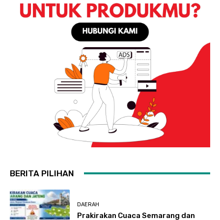
BERITA PILIHAN
DAERAH
Prakirakan Cuaca Semarang dan