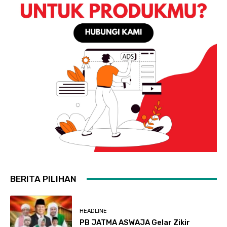
BERITA PILIHAN
HEADLINE
PB JATMA ASWAJA Gelar Zikir