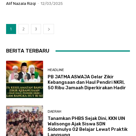
Alif Nazala Rizqi
-
12/03/2025
1
2
3
BERITA TERBARU
HEADLINE
PB JATMA ASWAJA Gelar Zikir
Kebangsaan dan Haul Pendiri NKRI,
50 Ribu Jamaah Diperkirakan Hadir
DAERAH
Tanamkan PHBS Sejak Dini, KKN UIN
Walisongo Ajak Siswa SDN
Sidomulyo 02 Belajar Lewat Praktik
Langsung