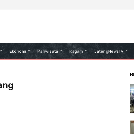
Ekonomi
Pariwisata
Ragam
JatengNewsTV
B
ang