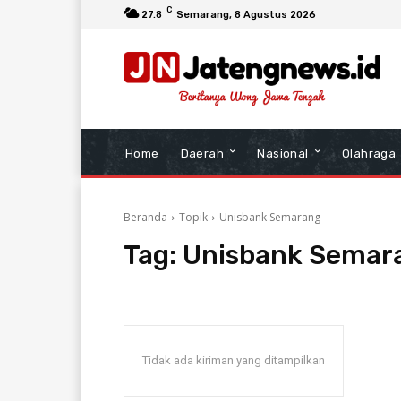
C
27.8
Semarang
, 8 Agustus 2026
Home
Daerah
Nasional
Olahraga
Beranda
Topik
Unisbank Semarang
Tag:
Unisbank Semar
Tidak ada kiriman yang ditampilkan