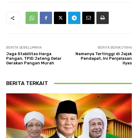
BERITA SEBELUMNYA
BERITA BERIKUTNYA
Jaga Stabilitas Harga
Namanya Tertinggi di Jajak
Pangan, TPID Jateng Gelar
Pendapat, Ini Penjelasan
Gerakan Pangan Murah
Ilyas
BERITA TERKAIT