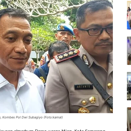
g, Kombes Pol Dwi Subagiyo (Foto:kamal)