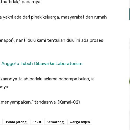
au tidak,” paparnya.
sa yakni ada dari pihak keluarga, masyarakat dan rumah
lapor), nanti dulu kami tentukan dulu ini ada proses
o, Anggota Tubuh Dibawa ke Laboratorium
akaannya telah berlalu selama beberapa bulan, ia
nya.
g menyampaikan,” tandasnya. (Kamal-02)
n
Polda Jateng
Saksi
Semarang
warga mijen