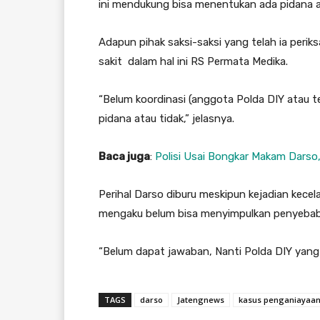
ini mendukung bisa menentukan ada pidana at
Adapun pihak saksi-saksi yang telah ia perik
sakit dalam hal ini RS Permata Medika.
“Belum koordinasi (anggota Polda DIY atau ter
pidana atau tidak,” jelasnya.
Baca juga
:
Polisi Usai Bongkar Makam Dars
Perihal Darso diburu meskipun kejadian kecel
mengaku belum bisa menyimpulkan penyebab
“Belum dapat jawaban, Nanti Polda DIY yan
TAGS
darso
Jatengnews
kasus penganiayaa