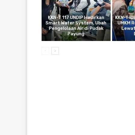
DAERAH
KKN-T 117 UNDIP Hadirkan
KKN-T ID
Smart Water System, Ubah
UMKM Ro
Pengelolaan Air di Pudak
Lewat
Payung