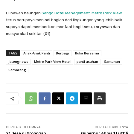
Di bawah naungan
Sango Hotel Management, Metro Park View
terus berupaya menjadi bagian dari lingkungan yang lebih baik
supaya dapat memberikan manfaat bagi tamu, karyawan dan
masyarakat sekitar. (01)
TAGS
Anak-Anak Panti
Berbagi
Buka Bersama
Jatengnews
Metro Park View Hotel
panti asuhan
Santunan
Semarang
BERITA SEBELUMNYA
BERITA BERIKUTNYA
21 Desa di Grobogan
Gubernur Ahmad Luthfi