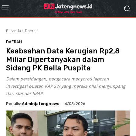
Beranda
Daerah
DAERAH
Keabsahan Data Kerugian Rp2,8
Miliar Dipertanyakan dalam
Sidang PK Bella Puspita
Dalam persidangan, pengacara menyoroti laporan
investigasi buatan KAP SW yang mereka nilai menyimpang
dari standar SPAP.
Penulis:
Adminjatengnews
14/05/2026