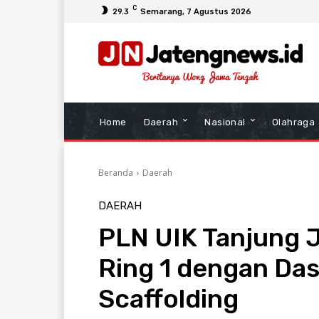
C
29.3
Semarang
, 7 Agustus 2026
Home
Daerah
Nasional
Olahraga
Beranda
Daerah
DAERAH
PLN UIK Tanjung J
Ring 1 dengan Da
Scaffolding