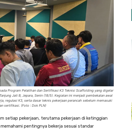
ada Program Pelatihan dan Sertifikasi K3 Teknisi Scaffolding yang digelar
njung Jati B, Jepara, Senin (18/5). Kegiatan ini menjadi pembekalan awal
ja, regulasi K3, serta dasar teknis pekerjaan perancah sebelum memasuki
an sertifikasi. (Foto : Dok PLN)
 setiap pekerjaan, terutama pekerjaan di ketinggian
rta memahami pentingnya bekerja sesuai standar