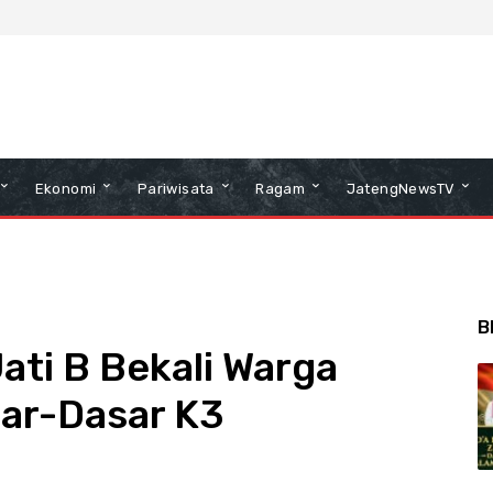
Ekonomi
Pariwisata
Ragam
JatengNewsTV
B
ati B Bekali Warga
sar-Dasar K3