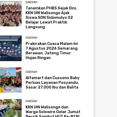
DAERAH
Tanamkan PHBS Sejak Dini,
KKN UIN Walisongo Ajak
Siswa SDN Sidomulyo 02
Belajar Lewat Praktik
Langsung
DAERAH
Prakirakan Cuaca Malam Ini
7 Agustus 2026 Semarang
Berawan, Jateng Timur
Hujan Ringan
DAERAH
Alfamart dan Cussons Baby
Perluas Layanan Posyandu,
Sasar 27.000 Ibu dan Balita
DAERAH
KKN UIN Walisongo dan
Warga Solowire Gelar Jumat
Bersih Sambut HUT Ke-81 RI