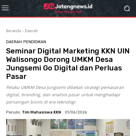
Beranda
Daerah
DAERAH
PENDIDIKAN
Seminar Digital Marketing KKN UIN
Walisongo Dorong UMKM Desa
Jungsemi Go Digital dan Perluas
Pasar
Pelaku UMKM Desa Jungsemi dibekali strategi pemasaran
digital, branding, dan analisis pasar untuk menghadapi
persaingan bisnis di era teknologi.
Penulis:
Tim Mahasiswa KKN
01/06/2026