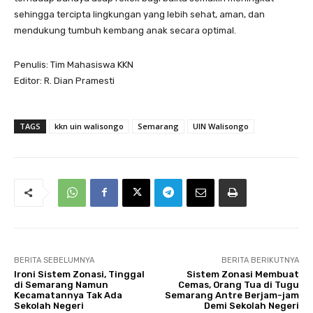
sehingga tercipta lingkungan yang lebih sehat, aman, dan
mendukung tumbuh kembang anak secara optimal.
Penulis: Tim Mahasiswa KKN
Editor: R. Dian Pramesti
TAGS
kkn uin walisongo
Semarang
UIN Walisongo
BERITA SEBELUMNYA
BERITA BERIKUTNYA
Ironi Sistem Zonasi, Tinggal
Sistem Zonasi Membuat
di Semarang Namun
Cemas, Orang Tua di Tugu
Kecamatannya Tak Ada
Semarang Antre Berjam-jam
Sekolah Negeri
Demi Sekolah Negeri