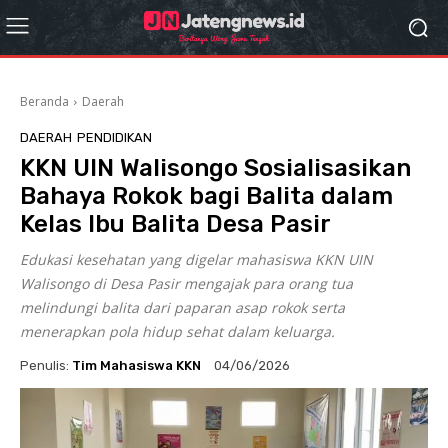
Beranda
Daerah
DAERAH
PENDIDIKAN
KKN UIN Walisongo Sosialisasikan
Bahaya Rokok bagi Balita dalam
Kelas Ibu Balita Desa Pasir
Edukasi kesehatan yang digelar mahasiswa KKN UIN
Walisongo di Desa Pasir mengajak para orang tua
melindungi balita dari paparan asap rokok serta
menerapkan pola hidup sehat dalam keluarga.
Penulis:
Tim Mahasiswa KKN
04/06/2026