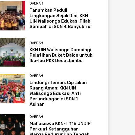
DAERAH
Tanamkan Peduli
Lingkungan Sejak Dini, KKN
UIN Walisongo Edukasi Pilah
Sampah di SDN 4 Banyubiru
DAERAH
KKN UIN Walisongo Dampingi
Pelatihan Buket Balon untuk
Ibu-Ibu PKK Desa Jambu
DAERAH
Lindungi Teman, Ciptakan
Ruang Aman: KKN UIN
Walisongo Edukasi Anti
Perundungan di SDN 1
Asinan
DAERAH
Mahasiswa KKN-T 116 UNDIP
Perkuat Ketangguhan
Warga Pedurungan Tengah