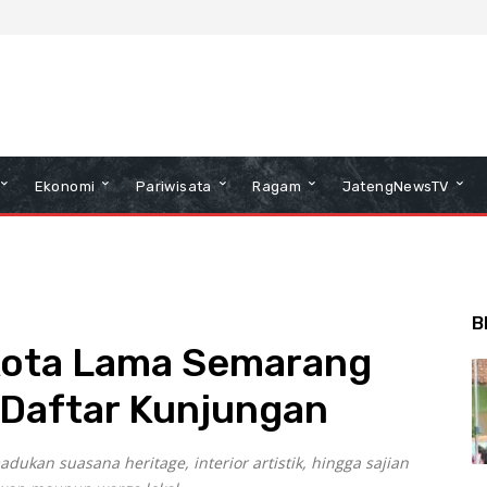
Ekonomi
Pariwisata
Ragam
JatengNewsTV
B
 Kota Lama Semarang
 Daftar Kunjungan
ukan suasana heritage, interior artistik, hingga sajian