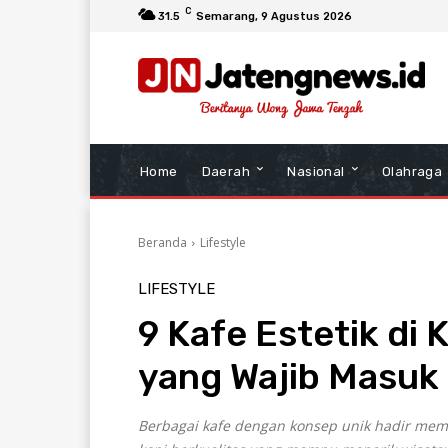
C
31.5
Semarang
, 9 Agustus 2026
Home
Daerah
Nasional
Olahraga
Beranda
Lifestyle
LIFESTYLE
9 Kafe Estetik di
yang Wajib Masuk
Berbagai kafe dengan konsep unik hadir memad