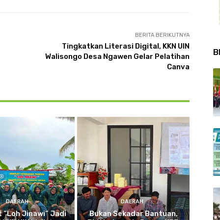
BERITA BERIKUTNYA
Tingkatkan Literasi Digital, KKN UIN
B
Walisongo Desa Ngawen Gelar Pelatihan
Canva
DAERAH
DAERAH
 “Loh Jinawi” Jadi
Bukan Sekadar Bantuan,