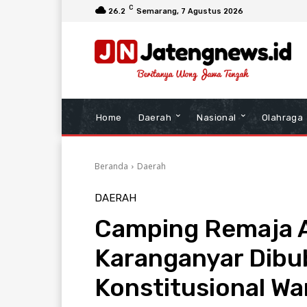
C
26.2
Semarang
, 7 Agustus 2026
Home
Daerah
Nasional
Olahraga
Beranda
Daerah
DAERAH
Camping Remaja 
Karanganyar Dibu
Konstitusional Wa