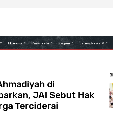
Ekonomi
Pariwisata
Ragam
JatengNewsTV
B
Ahmadiyah di
barkan, JAI Sebut Hak
rga Terciderai