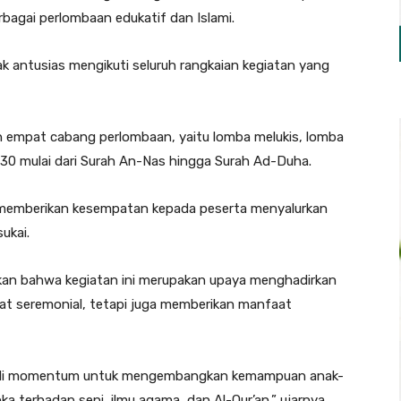
erbagai perlombaan edukatif dan Islami.
k antusias mengikuti seluruh rangkaian kegiatan yang
an empat cabang perlombaan, yaitu lomba melukis, lomba
 30 mulai dari Surah An-Nas hingga Surah Ad-Duha.
 memberikan kesempatan kepada peserta menyalurkan
ukai.
an bahwa kegiatan ini merupakan upaya menghadirkan
fat seremonial, tetapi juga memberikan manfaat
njadi momentum untuk mengembangkan kemampuan anak-
 terhadap seni, ilmu agama, dan Al-Qur’an,” ujarnya.