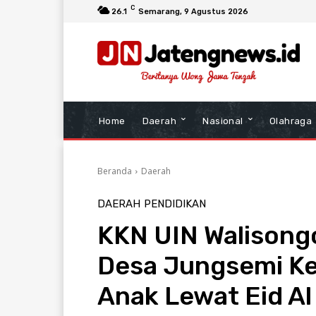
C
26.1
Semarang
, 9 Agustus 2026
Home
Daerah
Nasional
Olahraga
Beranda
Daerah
DAERAH
PENDIDIKAN
KKN UIN Walisong
Desa Jungsemi K
Anak Lewat Eid A