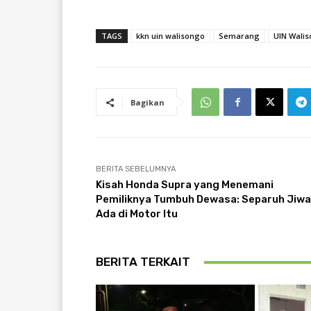
TAGS
kkn uin walisongo
Semarang
UIN Wali
Bagikan
BERITA SEBELUMNYA
Kisah Honda Supra yang Menemani
Pemiliknya Tumbuh Dewasa: Separuh Jiw
Ada di Motor Itu
BERITA TERKAIT