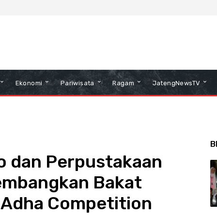
Ekonomi
Pariwisata
Ragam
JatengNewsTV
B
o dan Perpustakaan
embangkan Bakat
l Adha Competition