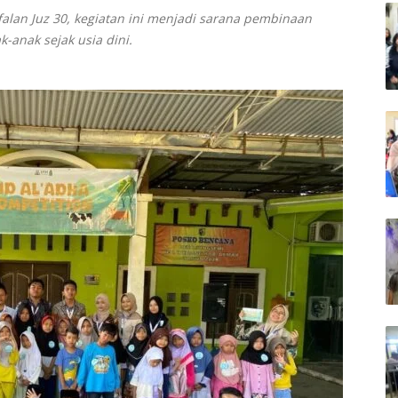
falan Juz 30, kegiatan ini menjadi sarana pembinaan
k-anak sejak usia dini.