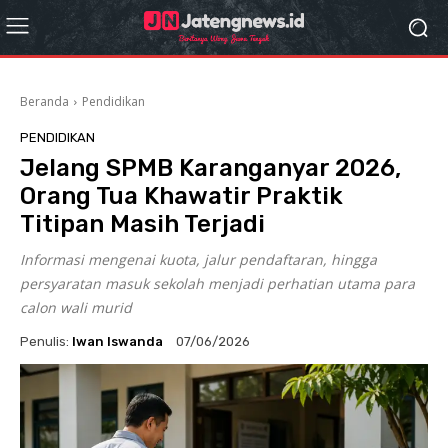
Beranda
Pendidikan
PENDIDIKAN
Jelang SPMB Karanganyar 2026,
Orang Tua Khawatir Praktik
Titipan Masih Terjadi
Informasi mengenai kuota, jalur pendaftaran, hingga
persyaratan masuk sekolah menjadi perhatian utama para
calon wali murid
Penulis:
Iwan Iswanda
07/06/2026