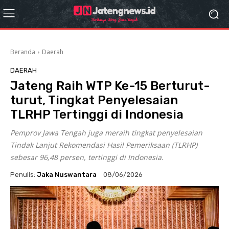
Beranda
Daerah
DAERAH
Jateng Raih WTP Ke-15 Berturut-
turut, Tingkat Penyelesaian
TLRHP Tertinggi di Indonesia
Pemprov Jawa Tengah juga meraih tingkat penyelesaian
Tindak Lanjut Rekomendasi Hasil Pemeriksaan (TLRHP)
sebesar 96,48 persen, tertinggi di Indonesia.
Penulis:
Jaka Nuswantara
08/06/2026