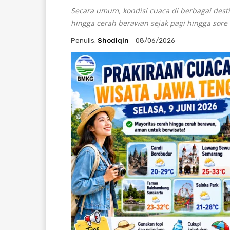
Secara umum, kondisi cuaca di berbagai desti
hingga cerah berawan sejak pagi hingga sore 
Penulis:
Shodiqin
08/06/2026