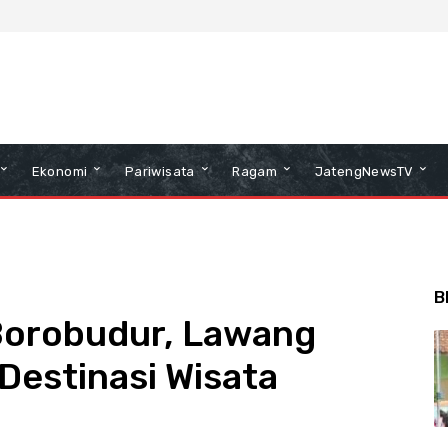
Ekonomi
Pariwisata
Ragam
JatengNewsTV
B
Borobudur, Lawang
Destinasi Wisata