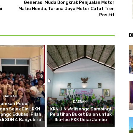
Generasi Muda Dongkrak Penjualan Motor
i
Matic Honda, Taruna Jaya Motor Catat Tren
Positif
B
DAERAH
DAERAH
namkan Peduli
gan Sejak Dini, KKN
KKN UIN Walisongo Dampingi
songo Edukasi Pilah
Pelatihan Buket Balon untuk
di SDN 4 Banyubiru
Ibu-Ibu PKK Desa Jambu