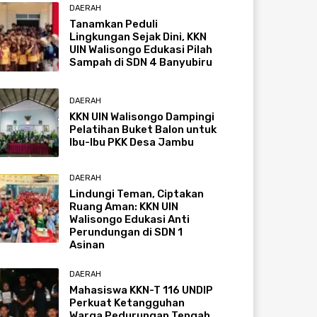
DAERAH
Tanamkan Peduli
Lingkungan Sejak Dini, KKN
UIN Walisongo Edukasi Pilah
Sampah di SDN 4 Banyubiru
DAERAH
KKN UIN Walisongo Dampingi
Pelatihan Buket Balon untuk
Ibu-Ibu PKK Desa Jambu
DAERAH
Lindungi Teman, Ciptakan
Ruang Aman: KKN UIN
Walisongo Edukasi Anti
Perundungan di SDN 1
Asinan
DAERAH
Mahasiswa KKN-T 116 UNDIP
Perkuat Ketangguhan
Warga Pedurungan Tengah