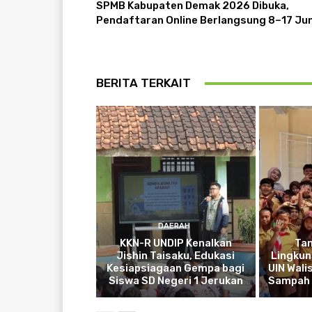
SPMB Kabupaten Demak 2026 Dibuka,
Pendaftaran Online Berlangsung 8–17 Jun
BERITA TERKAIT
DAERAH
KKN-R UNDIP Kenalkan
Ta
Jishin Taisaku, Edukasi
Lingkun
Kesiapsiagaan Gempa bagi
UIN Wali
Siswa SD Negeri 1 Jerukan
Sampah 