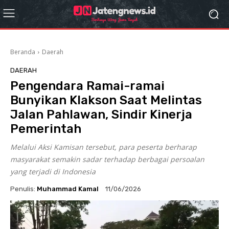
Beranda
Daerah
DAERAH
Pengendara Ramai-ramai
Bunyikan Klakson Saat Melintas
Jalan Pahlawan, Sindir Kinerja
Pemerintah
Melalui Aksi Kamisan tersebut, para peserta berharap
masyarakat semakin sadar terhadap berbagai persoalan
yang terjadi di Indonesia
Penulis:
Muhammad Kamal
11/06/2026