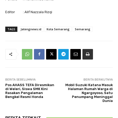
Editor : Alif Nazzala Rizqi
TAGS
Jatengnews.id
Kota Semarang
Semarang
BERITA SEBELUMNYA
BERITA BERIKUTNYA
Pos AHASS TEFA Diresmikan
Mobil Suzuki Katana Masuk
di Weleri, Siswa SMK Kini
Halaman Rumah Warga di
Rasakan Pengalaman
Ngargoyoso, Satu
Bengkel Resmi Honda
Penumpang Meninggal
Dunia
BERITA TERKAIT